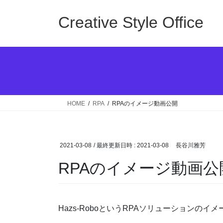
コ
ナ
ン
ビ
Creative Style Office
テ
ゲ
ン
ー
ツ
シ
へ
ョ
ス
ン
キ
に
ッ
移
HOME
RPA
RPAのイメージ動画公開
プ
動
2021-03-08
/ 最終更新日時 :
2021-03-08
長谷川雅芳
RPAのイメージ動画公
Hazs-RoboというRPAソリューションの