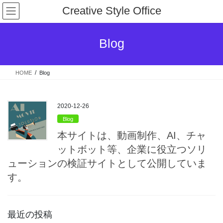
コ
ナ
Creative Style Office
ン
ビ
テ
ゲ
ン
ー
Blog
ツ
シ
へ
ョ
ス
ン
HOME
Blog
キ
に
ッ
移
プ
動
2020-12-26
Blog
本サイトは、動画制作、AI、チャ
ットボット等、企業に役立つソリ
ューションの検証サイトとして公開していま
す。
最近の投稿