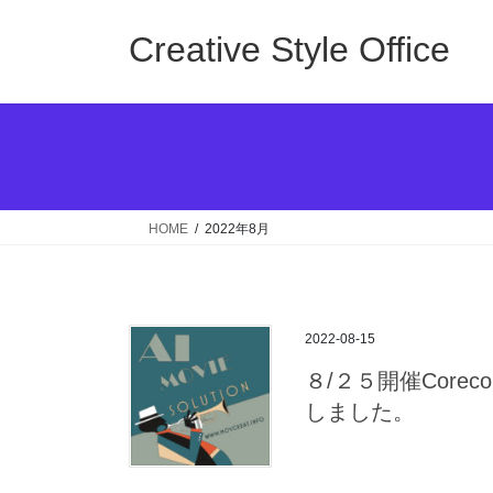
コ
ナ
ン
ビ
Creative Style Office
テ
ゲ
ン
ー
ツ
シ
へ
ョ
ス
ン
キ
に
ッ
移
HOME
2022年8月
プ
動
2022-08-15
８/２５開催Cor
しました。