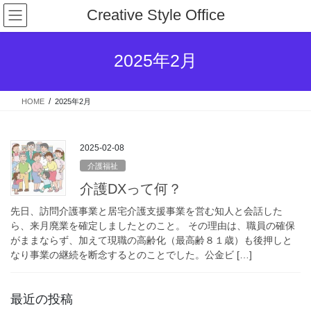
コ
ナ
Creative Style Office
ン
ビ
テ
ゲ
ン
ー
2025年2月
ツ
シ
へ
ョ
ス
ン
HOME
2025年2月
キ
に
ッ
移
プ
動
2025-02-08
介護福祉
介護DXって何？
先日、訪問介護事業と居宅介護支援事業を営む知人と会話した
ら、来月廃業を確定しましたとのこと。 その理由は、職員の確保
がままならず、加えて現職の高齢化（最高齢８１歳）も後押しと
なり事業の継続を断念するとのことでした。公金ビ […]
最近の投稿