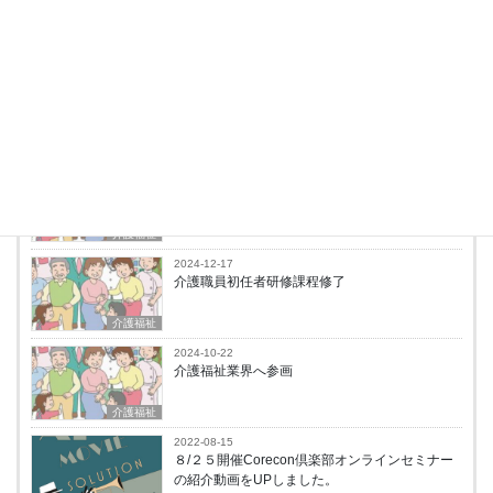
長谷川雅芳
最新の投稿
2025-02-08
介護DXって何？
介護福祉
2024-12-17
介護職員初任者研修課程修了
介護福祉
2024-10-22
介護福祉業界へ参画
介護福祉
2022-08-15
８/２５開催Corecon倶楽部オンラインセミナー
の紹介動画をUPしました。