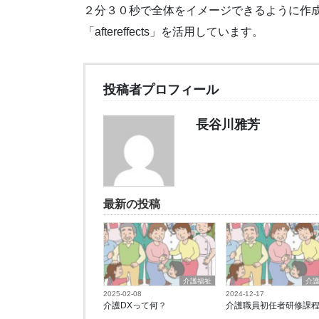
２分３０秒で全体をイメージできるように作
「aftereffects」を活用しています。
投稿者プロフィール
長谷川雅芳
最新の投稿
介護福祉
介
2025-02-08
2024-12-17
介護DXって何？
介護職員初任者研修課