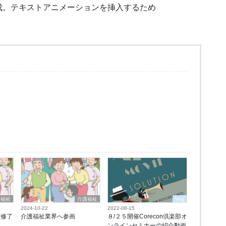
成。テキストアニメーションを挿入するため
護福祉
介護福祉
Vog
2024-10-22
2022-08-15
程修了
介護福祉業界へ参画
８/２５開催Corecon倶楽部オ
ンラインセミナーの紹介動画