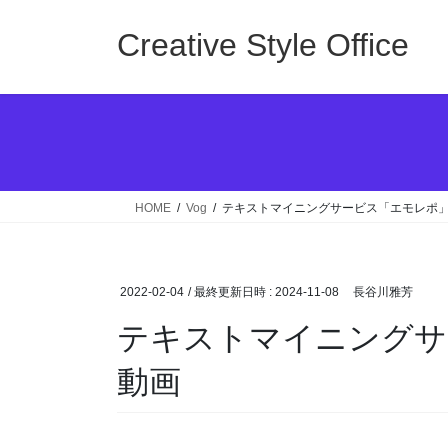
コ
ナ
ン
ビ
Creative Style Office
テ
ゲ
ン
ー
ツ
シ
へ
ョ
ス
ン
キ
に
ッ
移
HOME
Vog
テキストマイニングサービス「エモレポ」
プ
動
2022-02-04
/ 最終更新日時 :
2024-11-08
長谷川雅芳
テキストマイニングサ
動画